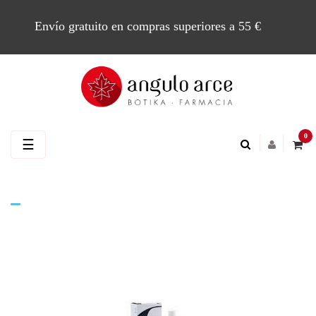
Envío gratuito en compras superiores a 55 €
0
Navegación
☰
de
palanca