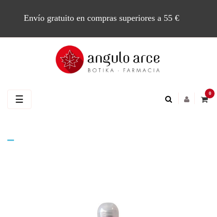
Envío gratuito en compras superiores a 55 €
0
Navegación
☰
de
palanca