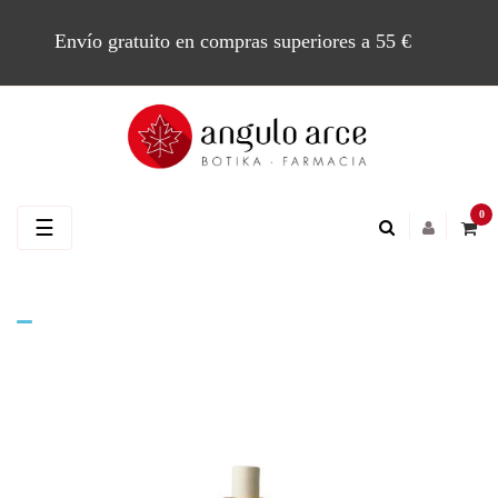
Envío gratuito en compras superiores a 55 €
0
Navegación
☰
de
palanca