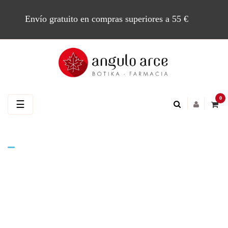
Envío gratuito en compras superiores a 55 €
0
Navegación
☰
de
palanca