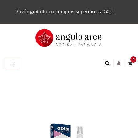
Envío gratuito en compras superiores a 55 €
0
Navegación
☰
de
palanca