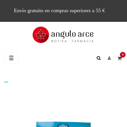
Envío gratuito en compras superiores a 55 €
0
Navegación
☰
de
palanca