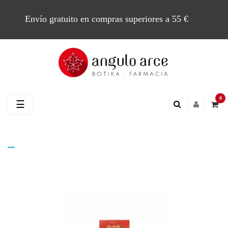
Envío gratuito en compras superiores a 55 €
0
Navegación
☰
de
palanca