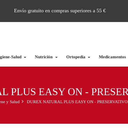
Envío gratuito en compras superiores a 55 €
giene-Salud
Nutrición
Ortopedia
Medicamentos
 PLUS EASY ON - PRESER
ene y Salud
DUREX NATURAL PLUS EASY ON - PRESERVATIVOS