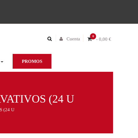
0
Cuenta
- 0,00 €
PROMOS
VATIVOS (24 U
 (24 U