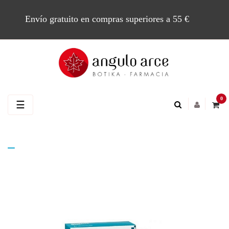
Envío gratuito en compras superiores a 55 €
0
Navegación
☰
de
palanca