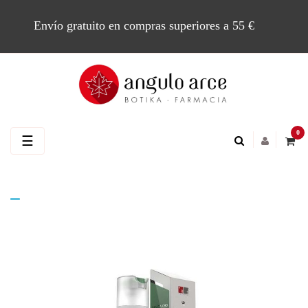
Envío gratuito en compras superiores a 55 €
0
Navegación
☰
de
palanca