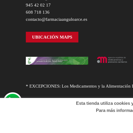
945 42 02 17
608 718 136
contacto@farmaciaanguloarce.es
UBICACIÓN MAPS
* EXCEPCIONES: Los Medicamentos y la Alimentación Infa
Esta tienda utiliza cookies y o
Para más informació
© Desarrollado por
Sogifar
y
DTD Soluciones
. Derechos