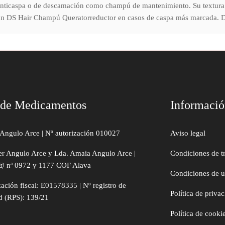
 anticaspa o de descamación como champú de mantenimiento. Su textura 
 con DS Hair Champú Queratorreductor en casos de caspa más marcada. Dej
 de Medicamentos
Informaci
Angulo Arce | Nº autorización 010027
Aviso legal
er Angulo Arce y Lda. Amaia Angulo Arce |
Condiciones de t
@ nª 0972 y 1177 COF Alava
Condiciones de 
zación fiscal: E01578335 | Nº registro de
Política de priva
d (RPS): 139/21
Política de cooki