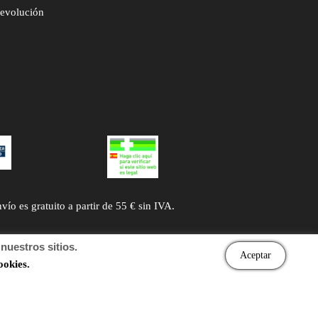
devolución
 es gratuito a partir de 55 € sin IVA.
uestros sitios.
Aceptar
ookies.