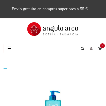
Envío gratuito en compras superiores a 55 €
0
Navegación
☰
de
palanca