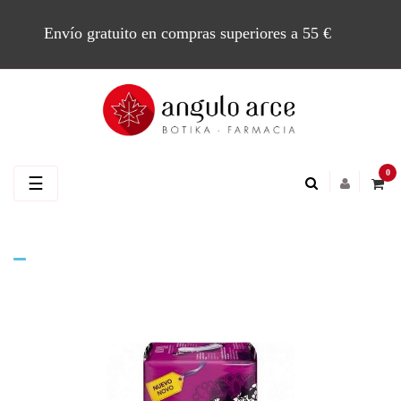
Envío gratuito en compras superiores a 55 €
0
Navegación
☰
de
palanca