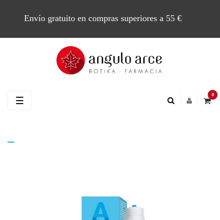
Envío gratuito en compras superiores a 55 €
0
Navegación
☰
de
palanca