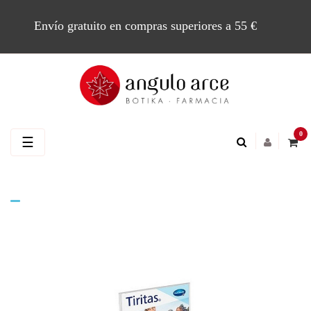
Envío gratuito en compras superiores a 55 €
0
Navegación
☰
de
palanca