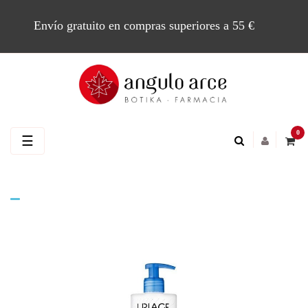
Envío gratuito en compras superiores a 55 €
0
Navegación
☰
de
palanca