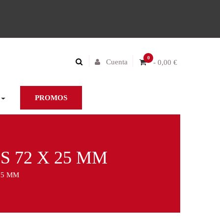
0
Cuenta
- 0,00 €
PROMOS
 72 X 25 MM
25 MM