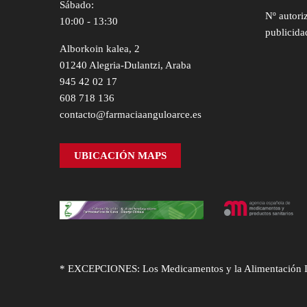
Sábado:
Nº autori
10:00 - 13:30
publicida
Alborkoin kalea, 2
01240 Alegria-Dulantzi, Araba
945 42 02 17
608 718 136
contacto@farmaciaanguloarce.es
UBICACIÓN MAPS
* EXCEPCIONES: Los Medicamentos y la Alimentación Infa