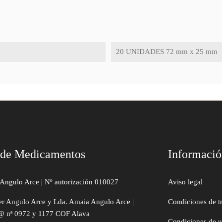
20 UNIDADES 72 mm x 25 mm
 de Medicamentos
Informaci
Angulo Arce | Nº autorización 010027
Aviso legal
er Angulo Arce y Lda. Amaia Angulo Arce |
Condiciones de t
@ nª 0972 y 1177 COF Alava
Condiciones de 