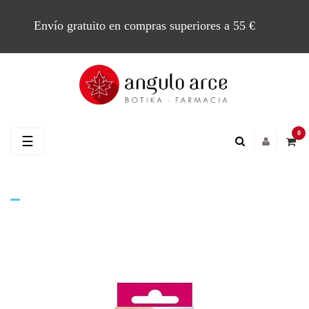
Envío gratuito en compras superiores a 55 €
0
Navegación
☰
de
palanca