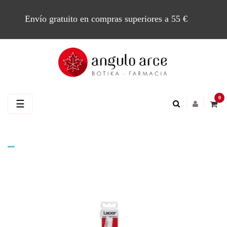
Envío gratuito en compras superiores a 55 €
0
Navegación
☰
de
palanca