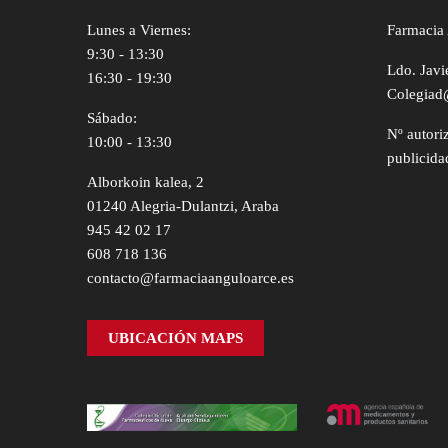
Lunes a Viernes:
Farmacia 
9:30 - 13:30
Ldo. Javi
16:30 - 19:30
Colegiad
Sábado:
Nº autori
10:00 - 13:30
publicida
Alborkoin kalea, 2
01240 Alegria-Dulantzi, Araba
945 42 02 17
608 718 136
contacto@farmaciaanguloarce.es
UBICACIÓN MAPS