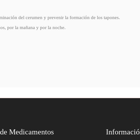
liminación del cerumen y prevenir la formación de los tapones.
dos, por la mañana y por la noche.
 de Medicamentos
Informaci