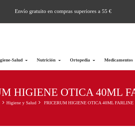
Envío gratuito en compras superiores a 55 €
giene-Salud
Nutrición
Ortopedia
Medicamentos
M HIGIENE OTICA 40ML F
o
Higiene y Salud
FRICERUM HIGIENE OTICA 40ML FARLINE