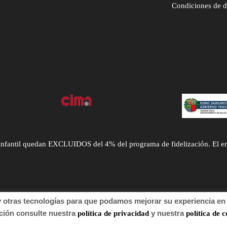
Condiciones de 
ntil quedan EXCLUIDOS del 4% del programa de fidelización. El envío
tras tecnologías para que podamos mejorar su experiencia en n
 de autor 2022 Farmacia.
n consulte nuestra
y nuestra
política de privacidad
política de c