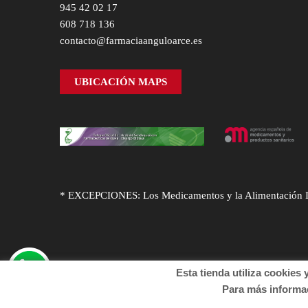
945 42 02 17
608 718 136
contacto@farmaciaanguloarce.es
UBICACIÓN MAPS
* EXCEPCIONES: Los Medicamentos y la Alimentación Infa
Esta tienda utiliza cookies y o
© Desarrollado por
Sogifar
y
DTD Soluciones
. Derechos
Para más informació