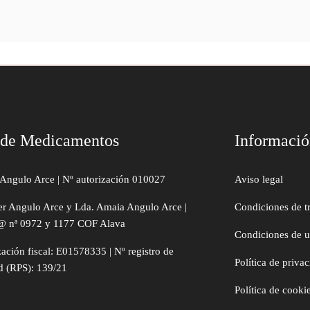
 de Medicamentos
Informaci
Angulo Arce | Nº autorización 010027
Aviso legal
er Angulo Arce y Lda. Amaia Angulo Arce |
Condiciones de t
@ nª 0972 y 1177 COF Alava
Condiciones de 
zación fiscal: E01578335 | Nº registro de
Política de priva
d (RPS): 139/21
Política de cooki