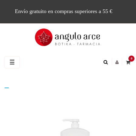
Envío gratuito en compras superiores a 55 €
0
Navegación
☰
de
palanca