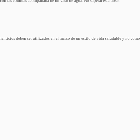
 con las comidas acompañada de un vaso de agua. No superar esta dosis.
nticios deben ser utilizados en el marco de un estilo de vida saludable y no como 