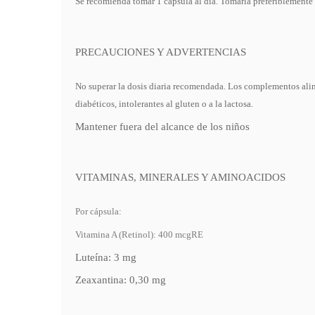
Se recomienda tomar 1 cápsula al día. Tomarla preferiblemente
PRECAUCIONES Y ADVERTENCIAS
No superar la dosis diaria recomendada. Los complementos alime
diabéticos, intolerantes al gluten o a la lactosa.
Mantener fuera del alcance de los niños
VITAMINAS, MINERALES Y AMINOACIDOS
Por cápsula:
Vitamina A (Retinol): 400 mcgRE
Luteína: 3 mg
Zeaxantina: 0,30 mg