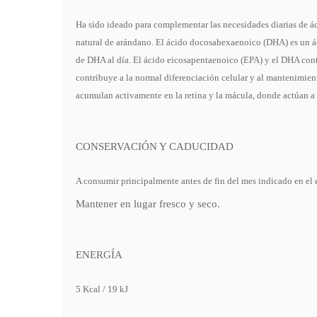
Ha sido ideado para complementar las necesidades diarias de ác
natural de arándano. El ácido docosahexaenoico (DHA) es un ác
de DHA al día. El ácido eicosapentaenoico (EPA) y el DHA cont
contribuye a la normal diferenciación celular y al mantenimien
acumulan activamente en la retina y la mácula, donde actúan a 
CONSERVACIÓN Y CADUCIDAD
A consumir principalmente antes de fin del mes indicado en el 
Mantener en lugar fresco y seco.
ENERGÍA
5 Kcal / 19 kJ