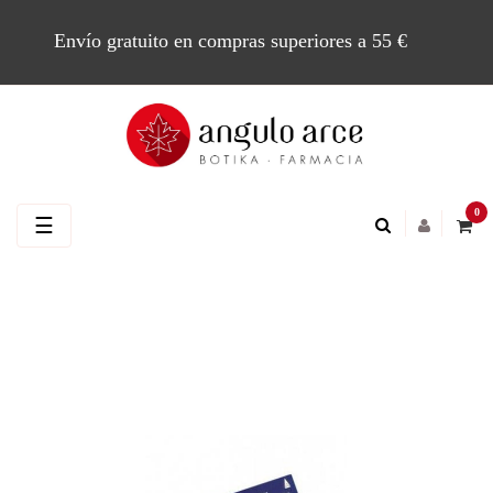
Envío gratuito en compras superiores a 55 €
0
Navegación
☰
de
palanca