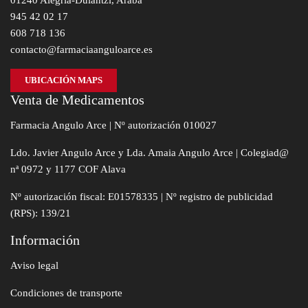
01240 Alegria-Dulantzi, Araba
945 42 02 17
608 718 136
contacto@farmaciaanguloarce.es
UBICACIÓN MAPS
Venta de Medicamentos
Farmacia Angulo Arce | Nº autorización 010027
Ldo. Javier Angulo Arce y Lda. Amaia Angulo Arce | Colegiad@
nª 0972 y 1177 COF Alava
Nº autorización fiscal: E01578335 | Nº registro de publicidad
(RPS): 139/21
Información
Aviso legal
Condiciones de transporte