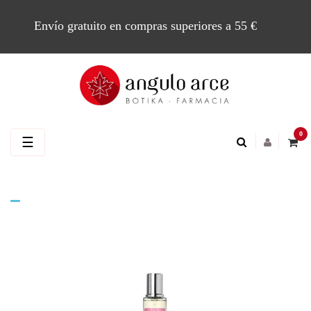
Envío gratuito en compras superiores a 55 €
0
Navegación
☰
de
palanca