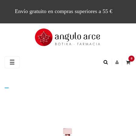
Envío gratuito en compras superiores a 55 €
0
Navegación
☰
de
palanca