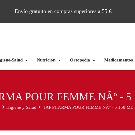
Envío gratuito en compras superiores a 55 €
giene-Salud
Nutrición
Ortopedia
Medicamentos
RMA POUR FEMME NÂº - 5 
o
Higiene y Salud
IAP PHARMA POUR FEMME NÂº - 5 150 ML