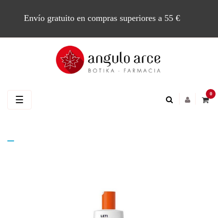
Envío gratuito en compras superiores a 55 €
0
Navegación
☰
de
palanca