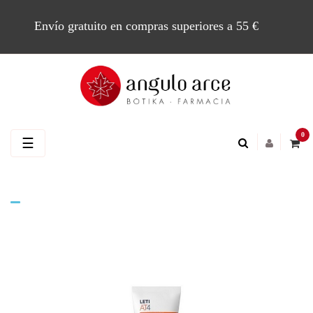
Envío gratuito en compras superiores a 55 €
0
Navegación
☰
de
palanca