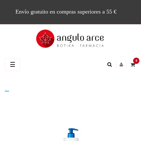
Envío gratuito en compras superiores a 55 €
0
Navegación
☰
de
palanca