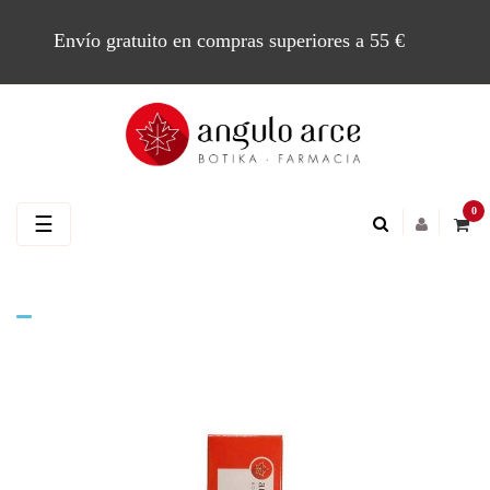
Envío gratuito en compras superiores a 55 €
0
Navegación
☰
de
palanca