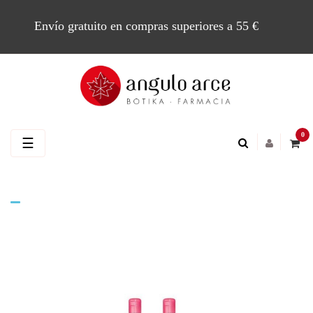
Envío gratuito en compras superiores a 55 €
0
Navegación
☰
de
palanca