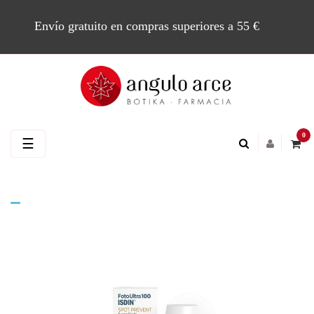
Envío gratuito en compras superiores a 55 €
0
Navegación
☰
de
palanca