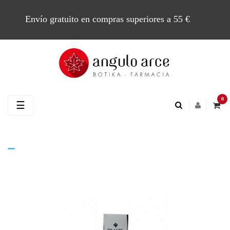
Envío gratuito en compras superiores a 55 €
0
Navegación
☰
de
palanca