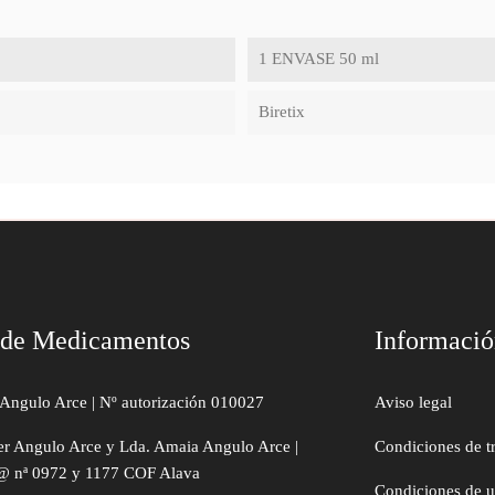
1 ENVASE 50 ml
Biretix
 de Medicamentos
Informaci
Angulo Arce | Nº autorización 010027
Aviso legal
er Angulo Arce y Lda. Amaia Angulo Arce |
Condiciones de t
@ nª 0972 y 1177 COF Alava
Condiciones de 