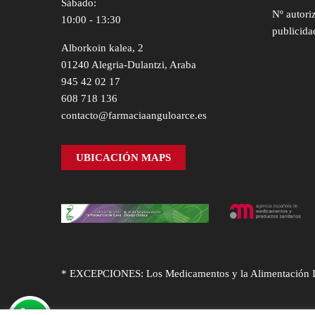
Sábado:
Nº autori
10:00 - 13:30
publicida
Alborkoin kalea, 2
01240 Alegria-Dulantzi, Araba
945 42 02 17
608 718 136
contacto@farmaciaanguloarce.es
UBICACIÓN MAPS
* EXCEPCIONES: Los Medicamentos y la Alimentación Infa