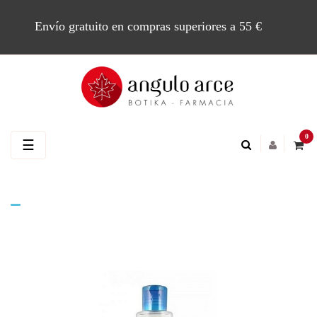
Envío gratuito en compras superiores a 55 €
0
Navegación
☰
de
palanca