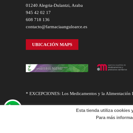
01240 Alegria-Dulantzi, Araba
945 42 02 17
608 718 136
contacto@farmaciaanguloarce.es
UBICACIÓN MAPS
* EXCEPCIONES: Los Medicamentos y la Alimentación Infa
Esta tienda utiliza cookies y o
Para más informació
© Desarrollado por
Sogifar
y
DTD Soluciones
. Derechos