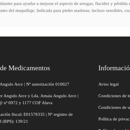
idantes para ayudar a mejorar el aspecto de arrugas, flacidez y pérdida 
tes del maquillaje. Indicada para pieles maduras, incluso sensibles, cua
 de Medicamentos
Informaci
Angulo Arce | Nº autorización 010027
Aviso legal
er Angulo Arce y Lda. Amaia Angulo Arce |
Condiciones de t
@ nª 0972 y 1177 COF Alava
Condiciones de 
zación fiscal: E01578335 | Nº registro de
Política de priva
d (RPS): 139/21