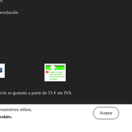
es
devolución
 es gratuito a partir de 55 € sin IVA.
uestros sitios.
Aceptar
ookies.