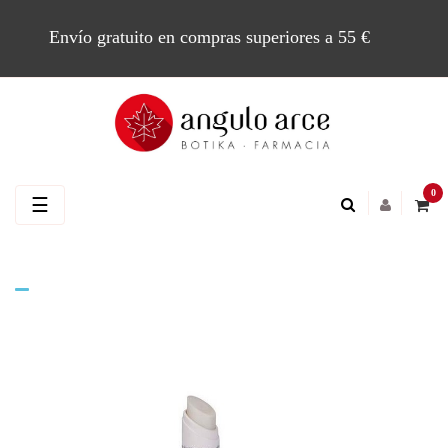
Envío gratuito en compras superiores a 55 €
0
Navegación
☰
de
palanca