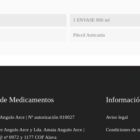
1 ENVASE 900 ml
Pilexil Anticaida
 de Medicamentos
Informaci
Angulo Arce | Nº autorización 010027
Aviso legal
er Angulo Arce y Lda. Amaia Angulo Arce |
Condiciones de t
@ nª 0972 y 1177 COF Alava