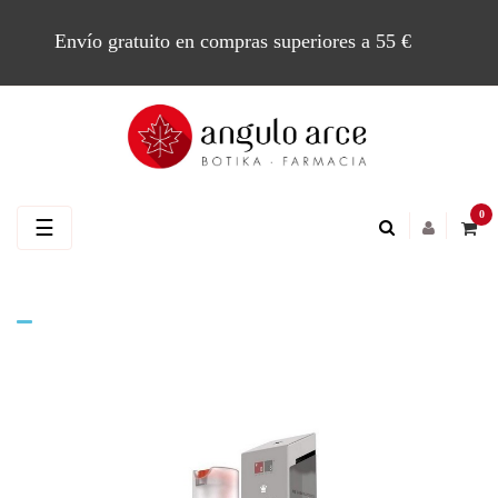
Envío gratuito en compras superiores a 55 €
0
Navegación
☰
de
palanca