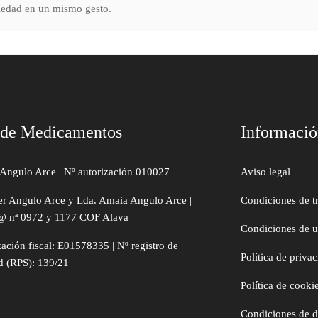
tiedad en un mismo gesto.
 de Medicamentos
Informaci
Angulo Arce | Nº autorización 010027
Aviso legal
er Angulo Arce y Lda. Amaia Angulo Arce |
Condiciones de t
@ nª 0972 y 1177 COF Alava
Condiciones de 
zación fiscal: E01578335 | Nº registro de
Política de priva
d (RPS): 139/21
Política de cooki
Condiciones de 