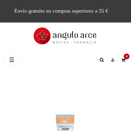
Envío gratuito en compras superiores a 55 €
0
Navegación
☰
de
palanca