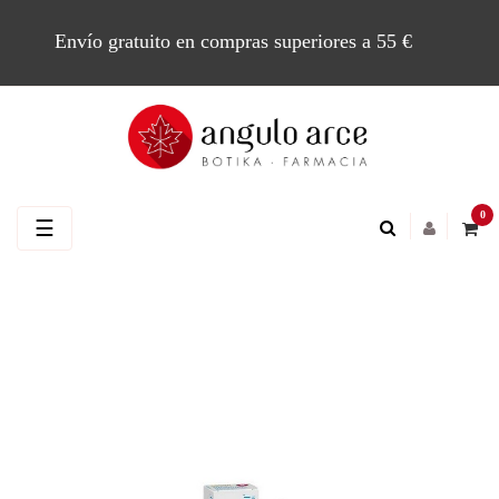
Envío gratuito en compras superiores a 55 €
0
Navegación
☰
de
palanca