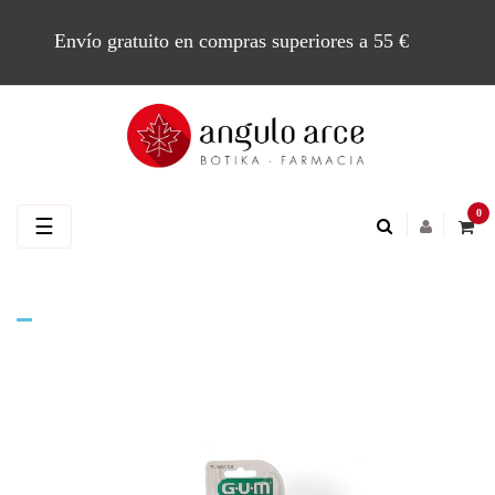
Envío gratuito en compras superiores a 55 €
0
Navegación
☰
de
palanca