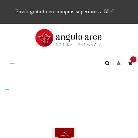
Envío gratuito en compras superiores a 55 €
0
Navegación
☰
de
palanca