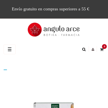
Envío gratuito en compras superiores a 55 €
0
Navegación
☰
de
palanca