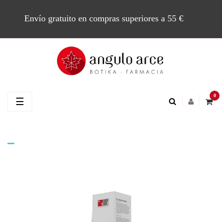
Envío gratuito en compras superiores a 55 €
0
Navegación
☰
de
palanca