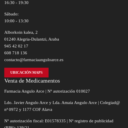
16:30 - 19:30
Sábado:
10:00 - 13:30
Alborkoin kalea, 2
01240 Alegria-Dulantzi, Araba
945 42 02 17
608 718 136
contacto@farmaciaanguloarce.es
UBICACIÓN MAPS
Venta de Medicamentos
Farmacia Angulo Arce | Nº autorización 010027
Ldo. Javier Angulo Arce y Lda. Amaia Angulo Arce | Colegiad@
nª 0972 y 1177 COF Alava
Nº autorización fiscal: E01578335 | Nº registro de publicidad
(RPS): 139/21