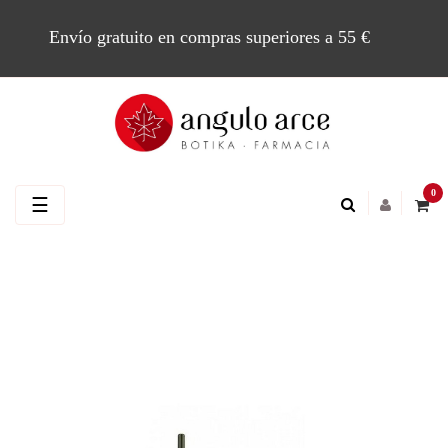
Envío gratuito en compras superiores a 55 €
0
Navegación
☰
de
palanca