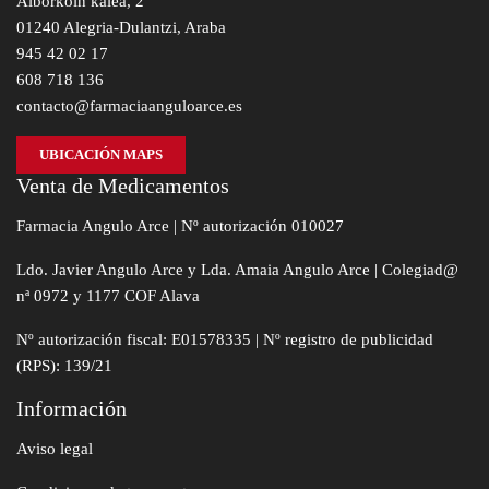
Alborkoin kalea, 2
01240 Alegria-Dulantzi, Araba
945 42 02 17
608 718 136
contacto@farmaciaanguloarce.es
UBICACIÓN MAPS
Venta de Medicamentos
Farmacia Angulo Arce | Nº autorización 010027
Ldo. Javier Angulo Arce y Lda. Amaia Angulo Arce | Colegiad@
nª 0972 y 1177 COF Alava
Nº autorización fiscal: E01578335 | Nº registro de publicidad
(RPS): 139/21
Información
Aviso legal