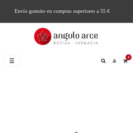
Envío gratuito en compras superiores a 55 €
0
Navegación
☰
de
palanca